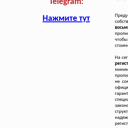
Telegram:
Преду
Нажмите тут
собст
вось
пропи
чтобы
стоим
На се
реги
миним
пропи
не со
офиц
гаран
спец
закон
струк
надеж
регис