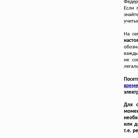
Федер
Если 
знайт
учиты
На се
наст
обозн
кажды
не со
легал
Посет
време
элект
Для о
момен
необх
или д
т.е. 