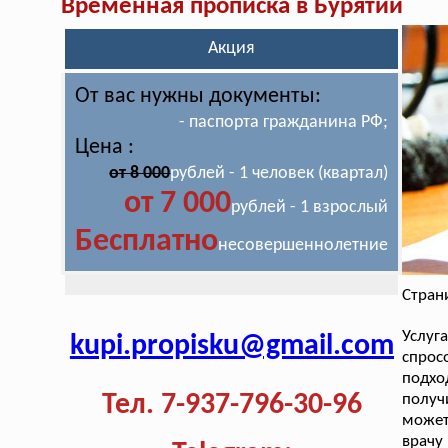
Временная прописка в Бурятии
Акция
От вас нужны документы:
- паспорта гражданина РФ;
Цена :
от 8 000
рублей - 1 человек (квартал)
от 7 000
рублей - 1 взрослый
Бесплатно
несовершеннолетние
Стран
Услу
kupi.propisku@gmail.com
спрос
подхо
Тел. 7-937-796-30-96
получ
может
врачу 