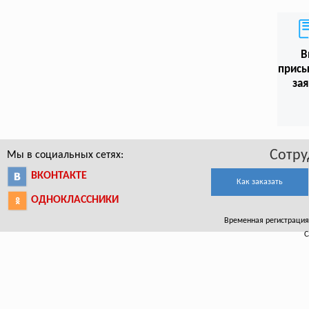
В
присы
зая
Сотру
Мы в социальных сетях:
ВКОНТАКТЕ
Как заказать
ОДНОКЛАССНИКИ
Временная регистрация в
С